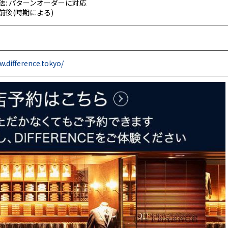
法: パターンオーダーに対応
間前後(時期による)
w.difference.tokyo/