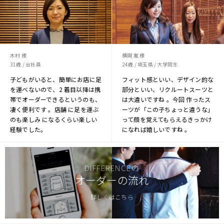
木村 様
横岡 嵐 様
31歳 / 会社員
24歳 / 埼玉県 / 大学院生
子どもがいると、簡単にお店に足
フィット感といい、デザイン的な
を運べないので、2 着目以降は携
部分といい、リクルートスーツと
帯でオーダーできるというのも、
は大違いですね 。今回 作ったス
凄く便利です 。店舗 に足を運ぶ
ーツが「この子ちょっと違うな」
のも楽しみ になるくらい楽しい
って顔を覚えてもらえるきっかけ
経験でした。
になれば嬉しいですね 。
DIFFERENCEの
オーダーの流れ
詳しくはこちら