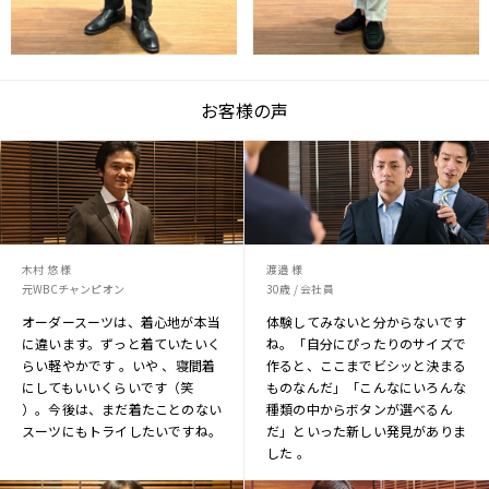
お客様の声
木村 悠 様
渡邉 様
元WBCチャンピオン
30歳 / 会社員
オーダースーツは、着心地が本当
体験してみないと分からないです
に違います。ずっと着ていたいく
ね。「自分にぴったりのサイズで
らい軽やかです 。いや 、寝間着
作ると、ここまでビシッと決まる
にしてもいいくらいです（笑
ものなんだ」「こんなにいろんな
）。今後は、まだ着たことのない
種類の中からボタンが選べるん
スーツにもトライしたいですね。
だ」といった新しい発見がありま
した 。