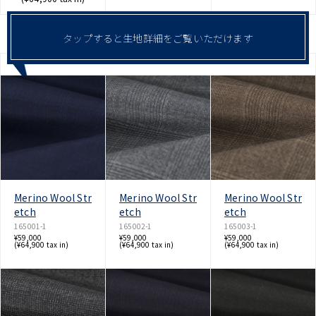
POPULAR FABRIC
タップすると生地詳細をご覧いただけます
Merino Wool Str
Merino Wool Str
Merino Wool Str
etch
etch
etch
165001-1
165002-1
165003-1
¥59,000
¥59,000
¥59,000
(¥64,900 tax in)
(¥64,900 tax in)
(¥64,900 tax in)