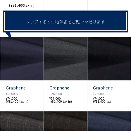
(¥81,400tax in)
POPULAR FABRIC
タップすると生地詳細をご覧いただけます
Graphene
Graphene
Graphene
1260007
1260008
1260009
¥74,000
¥74,000
¥74,000
(¥81,400 tax in)
(¥81,400 tax in)
(¥81,400 tax in)