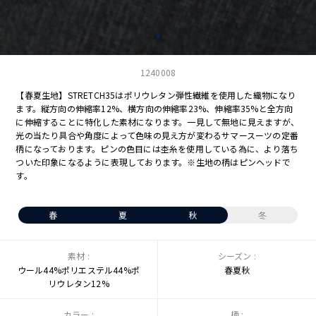
1240008
【春夏生地】STRETCH35はポリウレタン弾性繊維を使用した織物になり
ます。縦方向の伸縮率12%、横方向の伸縮率23%、伸縮率35%と全方向
に伸縮することに特化した素材になります。一見して無地に見えますが、
光の当たり具合や角度によって色味の見え方が変わるサマースーツの定番
柄になっております。ピンの色目には杢糸を使用している為に、より落ち
ついた印象になるように表現しております。※生地の柄はピンヘッドで
す。
春
夏
秋
冬
素材 :
シーズン :
ウール44%ポリエステル44%ポ
春夏秋
リウレタン12%
カラー :
柄 :