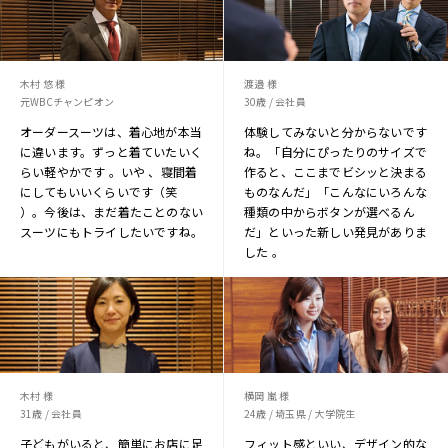
木村 悠 様
渡邉 様
元WBCチャンピオン
30歳 / 会社員
オーダースーツは、着心地が本当
体験してみないと分からないです
に違います。ずっと着ていたいく
ね。「自分にぴったりのサイズで
らい軽やかです 。いや 、寝間着
作ると、ここまでビシッと決まる
にしてもいいくらいです（笑
ものなんだ」「こんなにいろんな
）。今後は、まだ着たことのない
種類の中からボタンが選べるん
スーツにもトライしたいですね。
だ」といった新しい発見がありま
した 。
木村 様
横岡 嵐 様
31歳 / 会社員
24歳 / 埼玉県 / 大学院生
子どもがいると、簡単にお店に足
フィット感といい、デザイン的な