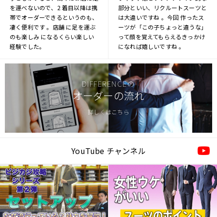
を運べないので、2 着目以降は携
部分といい、リクルートスーツと
帯でオーダーできるというのも、
は大違いですね 。今回 作ったス
凄く便利です 。店舗 に足を運ぶ
ーツが「この子ちょっと違うな」
のも楽しみ になるくらい楽しい
って顔を覚えてもらえるきっかけ
経験でした。
になれば嬉しいですね 。
DIFFERENCEの
オーダーの流れ
詳しくはこちら
YouTube チャンネル