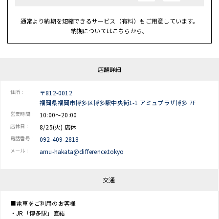
通常より納期を短縮できるサービス（有料）もご用意しています。
納期についてはこちらから。
店舗詳細
住所 :
〒812-0012
福岡県福岡市博多区博多駅中央街1-1 アミュプラザ博多 7F
営業時間 :
10:00～20:00
店休日 :
8/25(火) 店休
電話番号 :
092-409-2818
メール :
amu-hakata@difference.tokyo
交通
■電車をご利用のお客様
・JR「博多駅」直結