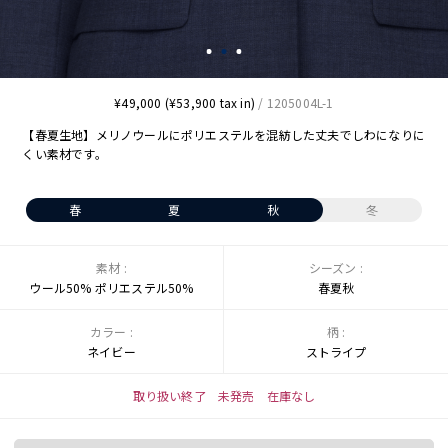
¥49,000 (¥53,900 tax in)
/ 1205004L-1
【春夏生地】メリノウールにポリエステルを混紡した丈夫でしわになりに
くい素材です。
春
夏
秋
冬
素材 :
シーズン :
ウール50% ポリエステル50%
春夏秋
カラー :
柄 :
ネイビー
ストライプ
取り扱い終了 未発売 在庫なし